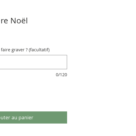
re Noël
aire graver ? (facultatif)
0/120
outer au panier