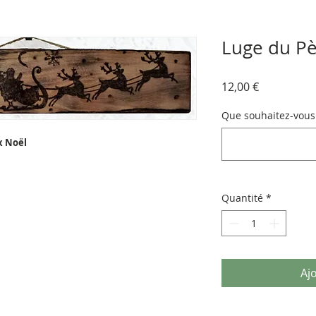
Luge du Pè
Prix
12,00 €
Que souhaitez-vous f
x Noël
Quantité
*
Aj