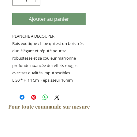
Ajouter au panier
PLANCHE A DECOUPER

Bois exotique : L'ipé qui est un bois très 
dur, élégant et réputé pour sa 
robustesse et sa couleur marronne 
profonde nuancée de reflets rouges 
avec ses qualités imputrescibles.

Pour toute commande sur mesure
Tél. :
06 26 45 13 21
~40000 Landes Mt
de Marsan ~
fab.creation40@gmail.com